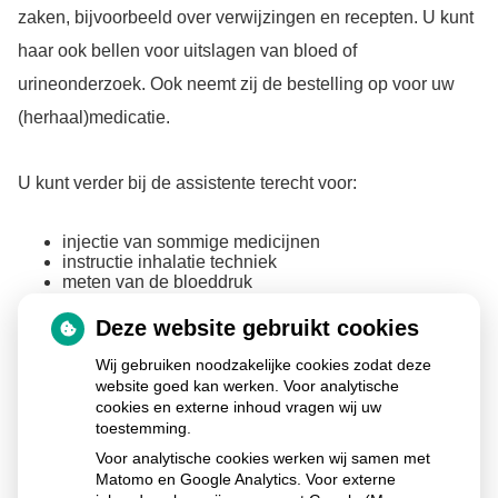
zaken, bijvoorbeeld over verwijzingen en recepten. U kunt
haar ook bellen voor uitslagen van bloed of
urineonderzoek. Ook neemt zij de bestelling op voor uw
(herhaal)medicatie.
U kunt verder bij de assistente terecht voor:
injectie van sommige medicijnen
instructie inhalatie techniek
meten van de bloeddruk
testen op bloedarmoede en suikerziekte
zwangerschapstest
Deze website gebruikt cookies
wonden verbinden
hechtingen verwijderen
Wij gebruiken noodzakelijke cookies zodat deze
oren uitspuiten
website goed kan werken. Voor analytische
aanstippen van wratten
cookies en externe inhoud vragen wij uw
toestemming.
In overleg met de assistente kunt u een afspraak maken
Voor analytische cookies werken wij samen met
voor haar spreekuur.
Matomo en Google Analytics. Voor externe