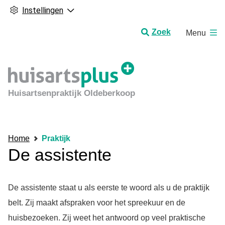
Instellingen
H
Zoek
Menu
o
o
f
d
m
Huisartsenpraktijk Oldeberkoop
e
n
u
Home
Praktijk
De assistente
De assistente staat u als eerste te woord als u de praktijk
belt. Zij maakt afspraken voor het spreekuur en de
huisbezoeken. Zij weet het antwoord op veel praktische