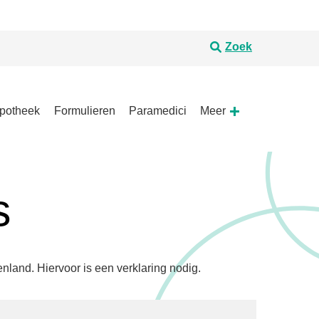
Zoek
potheek
Formulieren
Paramedici
Meer
ijk
Meer
enu
submenu
s
and. Hiervoor is een verklaring nodig.