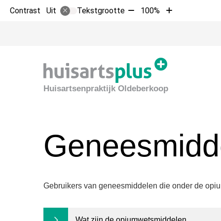
Tekst
Tekst
Contrast
Tekstgrootte
100%
Uit
verkleinen
vergroten
met
met
10%
10%
Huisartsenpraktijk Oldeberkoop
Geneesmidde
Gebruikers van geneesmiddelen die onder de opium
Wat zijn de opiumwetsmiddelen