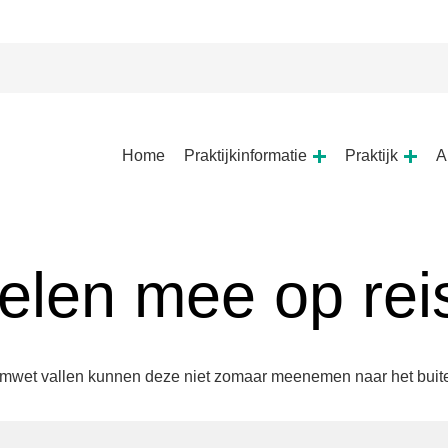
Hoofdmenu
Home
Praktijkinformatie
Praktijk
A
Praktijkinformatie
Prakt
submenu
subm
len mee op rei
wet vallen kunnen deze niet zomaar meenemen naar het buitenl