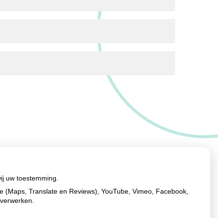
wij uw toestemming.
le (Maps, Translate en Reviews), YouTube, Vimeo, Facebook,
 verwerken.
Ga
naar