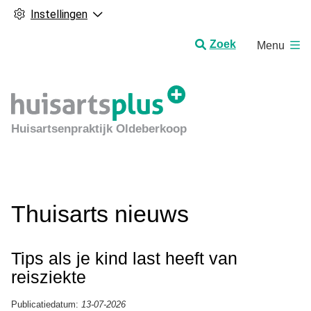
Instellingen
H
Zoek
Menu
o
o
f
d
m
Huisartsenpraktijk Oldeberkoop
e
n
u
Thuisarts nieuws
Tips als je kind last heeft van
reisziekte
Publicatiedatum:
13-07-2026