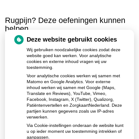
Rugpijn? Deze oefeningen kunnen
helpen
Deze website gebruikt cookies
Publicatiedatum:
07-04-2026
Wij gebruiken noodzakelijke cookies zodat deze
website goed kan werken. Voor analytische
Je rug wordt soepeler en bewegen gaat makkelijker.
cookies en externe inhoud vragen wij uw
toestemming.
Lees verder over 'Rugpijn? Deze oefeningen kunnen
Voor analytische cookies werken wij samen met
helpen' op Thuisarts.nl
Matomo en Google Analytics. Voor externe
inhoud werken wij samen met Google (Maps,
Translate en Reviews), YouTube, Vimeo,
Facebook, Instagram, X (Twitter), Qualizorg,
Patiëntenvertellen en ZorgkaartNederland. Deze
Ga
partijen kunnen gegevens zoals uw IP-adres
naar
verwerken.
het
begin
Via Cookie-instellingen onderaan de website kunt
van
u op ieder moment uw toestemming intrekken of
de
aanpassen.