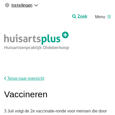
Instellingen
H
Zoek
Menu
o
o
f
d
m
Huisartsenpraktijk Oldeberkoop
e
n
u
Terug naar overzicht
Vaccineren
3 Juli volgt de 2e vaccinatie-ronde voor mensen die door