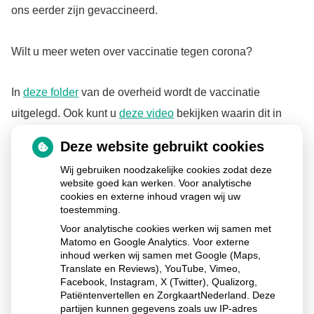
ons eerder zijn gevaccineerd.
Wilt u meer weten over vaccinatie tegen corona?
In
deze folder
van de overheid wordt de vaccinatie
uitgelegd. Ook kunt u
deze video
bekijken waarin dit in
eenvoudige taal wordt uitgelegd.
Deze website gebruikt cookies
Wij gebruiken noodzakelijke cookies zodat deze
Of kijk op
Thuisarts.nl
voor betrouwbare informatie over de
website goed kan werken. Voor analytische
cookies en externe inhoud vragen wij uw
vaccinatie tegen corona.
toestemming.
Voor analytische cookies werken wij samen met
Publicatiedatum:
14-06-2021
Matomo en Google Analytics. Voor externe
inhoud werken wij samen met Google (Maps,
Translate en Reviews), YouTube, Vimeo,
Facebook, Instagram, X (Twitter), Qualizorg,
Patiëntenvertellen en ZorgkaartNederland. Deze
Ga
partijen kunnen gegevens zoals uw IP-adres
naar